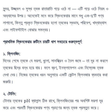
সুন্দর, উজ্জ্বল ও সুস্থ ত্বক রাতারাতি গড়ে ওঠে না — এটি গড়ে ওঠে নিয়ম ও
অভ্যাসের উপর। অনেকেই মনে করে স্কিনকেয়ার মানে শুধু এক-দু’টি পণ্য
লাগানো, কিন্তু প্রকৃত স্কিনকেয়ার হলো ত্বকের স্বভাব, পরিবেশ, খাদ্যাভ্যাস
এবং লাইফস্টাইল বোঝার সমন্বয়।
প্রাথমিক স্কিনকেয়ার রুটিনে চারটি ধাপ সবচেয়ে গুরুত্বপূর্ণ:
১. ক্লিনজিং:
দিনের শেষে ত্বকে যে ময়লা, ধুলো, সানস্ক্রিন ও তৈল জমে – তা দূর না করলে
ত্বকের ছিদ্র বন্ধ হয়ে যায়। ফলে ব্রণ, ইনফ্লামেশন এবং নিস্তেজ ত্বক
দেখা দেয়। নিজের ত্বকের ধরন অনুসারে একটি জেন্টল ক্লিনজার ব্যবহার করা
জরুরি।
২. টোনিং:
টোনার ত্বকের pH ব্যালান্স ঠিক রাখে, ক্লিনজিংয়ের পর অবশিষ্ট ময়লা দূর
করে এবং পরবর্তী স্কিনকেয়ার পণ্য গ্রহণের জন্য ত্বক প্রস্তুত করে।