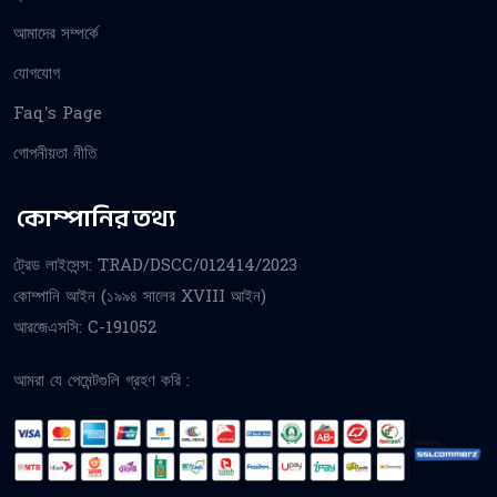
আমাদের সম্পর্কে
যোগযোগ
Faq’s Page
গোপনীয়তা নীতি
কোম্পানির তথ্য
ট্রেড লাইসেন্স: TRAD/DSCC/012414/2023
কোম্পানি আইন (১৯৯৪ সালের XVIII আইন)
আরজেএসসি: C-191052
আমরা যে পেমেন্টগুলি গ্রহণ করি :