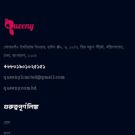
সোনারগাঁও ইমতিয়াজ টাওয়ার, হাউস #৮, ৯, ১০/৩, ফ্রি স্কুল স্ট্রিট, কাঁঠালবাগান,
ঢাকা, বাংলাদেশ, ১২০৫
+৮৮০১৯০১০২৫১৫১
queenylimited@gmail.com
queeny.com.bd
গুরুত্বপূর্ণ লিঙ্ক
হোম
ব্লগ