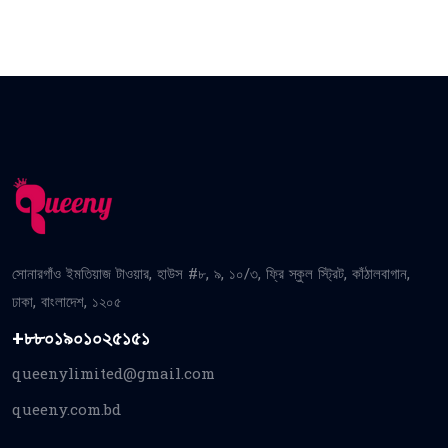
সোনারগাঁও ইমতিয়াজ টাওয়ার, হাউস #৮, ৯, ১০/৩, ফ্রি স্কুল স্ট্রিট, কাঁঠালবাগান,
ঢাকা, বাংলাদেশ, ১২০৫
+৮৮০১৯০১০২৫১৫১
queenylimited@gmail.com
queeny.com.bd