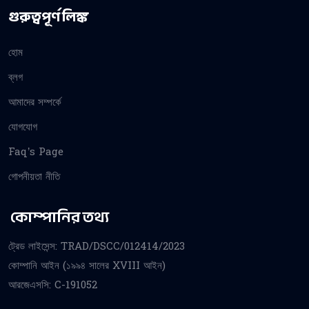
গুরুত্বপূর্ণ লিঙ্ক
হোম
ব্লগ
আমাদের সম্পর্কে
যোগযোগ
Faq’s Page
গোপনীয়তা নীতি
কোম্পানির তথ্য
ট্রেড লাইসেন্স: TRAD/DSCC/012414/2023
কোম্পানি আইন (১৯৯৪ সালের XVIII আইন)
আরজেএসসি: C-191052