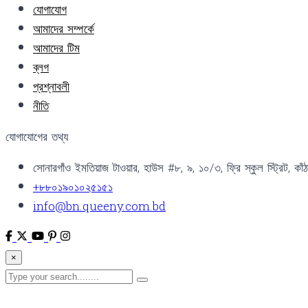
যোগাযোগ
আমাদের সম্পর্কে
আমাদের টিম
ব্লগ
প্রশ্নাবলী
নীতি
যোগাযোগের তথ্য
সোনারগাঁও ইমতিয়াজ টাওয়ার, হাউস #৮, ৯, ১০/৩, ফ্রি স্কুল স্ট্রিট, কাঁ
+৮৮০১৯০১০২৫১৫১
info@bn.queeny.com.bd
×