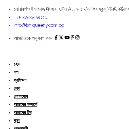
সোনারগাঁও ইমতিয়াজ টাওয়ার, হাউস #৮, ৯, ১০/৩, ফ্রি স্কুল স্ট্রিট, কাঁঠাল
+৮৮০১৯০১০২৫১৫১
info@bn.queeny.com.bd
আমাদেরকে অনুসরণ করুন
হোম
শপ
প্রশিক্ষণ
সেবা
যোগাযোগ
আমাদের সম্পর্কে
আমাদের টিম
ব্লগ
প্রশ্নাবলী