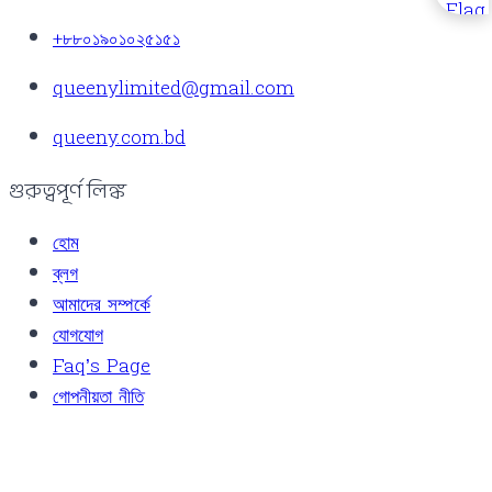
রপ্তানি
রপ্তানি
+৮৮০১৯০১০২৫১৫১
queenylimited@gmail.com
queeny.com.bd
গুরুত্বপূর্ণ লিঙ্ক
হোম
ব্লগ
আমাদের সম্পর্কে
যোগযোগ
Faq’s Page
গোপনীয়তা নীতি
কোম্পানির তথ্য