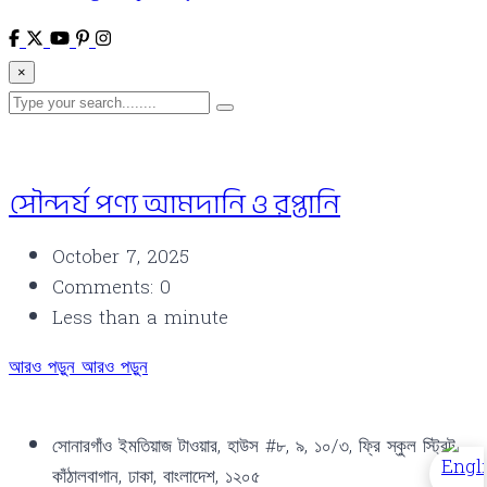
×
সৌন্দর্য পণ্য আমদানি ও রপ্তানি
October 7, 2025
Comments: 0
Less than a minute
সৌন্দর্য
সৌন্দর্য
আরও পড়ুন
আরও পড়ুন
পণ্য
পণ্য
আমদানি
আমদানি
সোনারগাঁও ইমতিয়াজ টাওয়ার, হাউস #৮, ৯, ১০/৩, ফ্রি স্কুল স্ট্রিট,
ও
ও
কাঁঠালবাগান, ঢাকা, বাংলাদেশ, ১২০৫