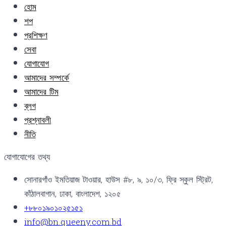
হোম
শপ
প্রশিক্ষণ
সেবা
যোগাযোগ
আমাদের সম্পর্কে
আমাদের টিম
ব্লগ
প্রশ্নাবলী
নীতি
যোগাযোগের তথ্য
সোনারগাঁও ইমতিয়াজ টাওয়ার, হাউস #৮, ৯, ১০/৩, ফ্রি স্কুল স্ট্রিট,
কাঁঠালবাগান, ঢাকা, বাংলাদেশ, ১২০৫
+৮৮০১৯০১০২৫১৫১
info@bn.queeny.com.bd