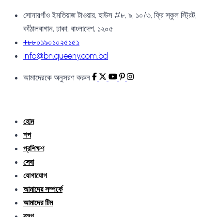
সোনারগাঁও ইমতিয়াজ টাওয়ার, হাউস #৮, ৯, ১০/৩, ফ্রি স্কুল স্ট্রিট,
কাঁঠালবাগান, ঢাকা, বাংলাদেশ, ১২০৫
+৮৮০১৯০১০২৫১৫১
info@bn.queeny.com.bd
আমাদেরকে অনুসরণ করুন
হোম
শপ
প্রশিক্ষণ
সেবা
যোগাযোগ
আমাদের সম্পর্কে
আমাদের টিম
ব্লগ