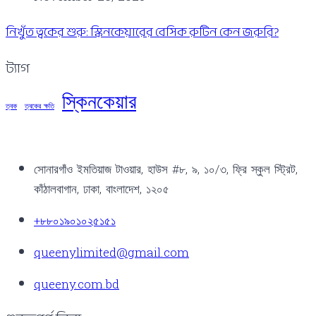
নিখুঁত ত্বকের শুরু: স্কিনকেয়ারের বেসিক রুটিন কেন জরুরি?
ট্যাগ
স্কিনকেয়ার
ত্বক
ত্বকের ক্ষতি
সোনারগাঁও ইমতিয়াজ টাওয়ার, হাউস #৮, ৯, ১০/৩, ফ্রি স্কুল স্ট্রিট,
কাঁঠালবাগান, ঢাকা, বাংলাদেশ, ১২০৫
+৮৮০১৯০১০২৫১৫১
queenylimited@gmail.com
queeny.com.bd