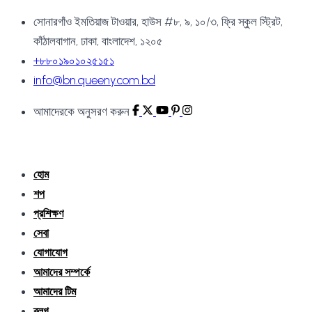
সোনারগাঁও ইমতিয়াজ টাওয়ার, হাউস #৮, ৯, ১০/৩, ফ্রি স্কুল স্ট্রিট,
কাঁঠালবাগান, ঢাকা, বাংলাদেশ, ১২০৫
+৮৮০১৯০১০২৫১৫১
info@bn.queeny.com.bd
আমাদেরকে অনুসরণ করুন
হোম
শপ
প্রশিক্ষণ
সেবা
যোগাযোগ
আমাদের সম্পর্কে
আমাদের টিম
ব্লগ